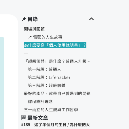
📌 目錄
開場與回顧
📍 雷蒙的人生故事
為什麼要寫「個人使用說明書」？
一
「超級個體」是什麼？普通人升級的三階段系統
第一階段：普通人
第二階段：Lifehacker
​第三階段：超級個體
最好的產品，就是自己曾遇到的問題
課程設計理念
三十而立的人生觀與工作哲學
🆕 最新文章
工作態度三階段轉變
#185 – 遲了半個月的生日 / 為什麼把大
未來展望與期許