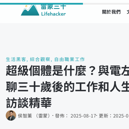
關於我們
Skip
to
content
生活黑客
,
綜合觀察
,
自由職業工作
超級個體是什麼？與電左 J
聊三十歲後的工作和人
訪談精華
侯智薰 （雷蒙）
發佈：
2025-08-17
更新：
2025-0