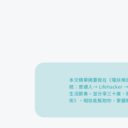
本文精華摘要我在《電扶梯
統：普通人→ Lifehac
生活節奏。並分享三十歲，我
術》，相信能幫助你，掌握