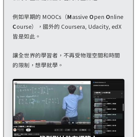
例如早期的 MOOCs（
M
assive
O
pen
O
nline
C
ourse），國外的 Coursera, Udacity, edX
皆是如此。
讓全世界的學習者，不再受物理空間和時間
的限制，想學就學。