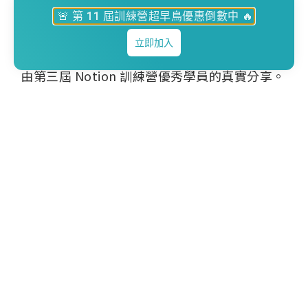
❓ 過往學員真實心得評價
🚨 第 11 屆訓練營超早鳥優惠倒數中 🔥
從學員到助教，以企業人資 HR 角
立即加入
度和你分享
由第三屆 Notion 訓練營優秀學員的真實分享。
怎麼從 Notion 小白開始，本來想放棄，到最
後成功打造出，自己會持續使用的「事業」、
「學業」、「家業」系統。
Summer 除了分享接觸 Notion 的這三年來，
具體的應用和收穫？更重要的是，分享你可能
也會碰到的學習歷程，以及她眼中的「線上訓
練營」模式。