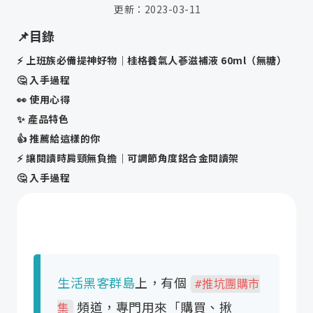
更新：
2023-03-11
📌目錄
⚡️ 上班族必備提神好物｜桂格養氣人蔘滋補液 60ml（無糖）
🤔 入手過程
👀 使用心得
✨ 產品特色
👍 推薦給這樣的你
⚡️ 讓閱讀時肩頸無負擔｜可調節角度鋁合金閱讀架
🤔 入手過程
👀 使用心得
✨ 產品特色
👍 推薦給這樣的你
⚡️ 年節必備健康美味零食｜Krispy 繽紛綜合雙享組
👀 使用心得
生活黑客群島
上，有個
#推坑團購市
✨ 產品特色
頻道，專門用來「購買、揪
集