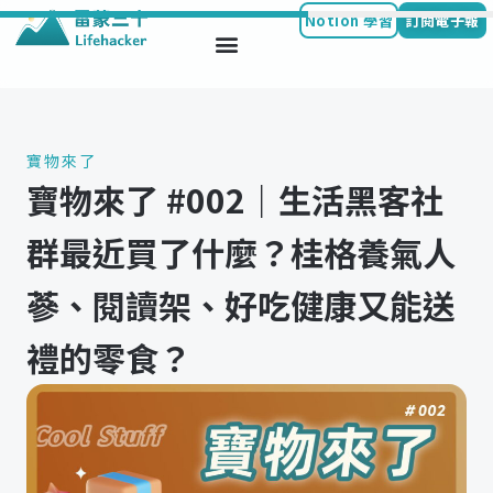
Notion 學習
訂閱電子報
Skip
to
content
寶物來了
寶物來了 #002｜生活黑客社
群最近買了什麼？桂格養氣人
蔘、閱讀架、好吃健康又能送
禮的零食？