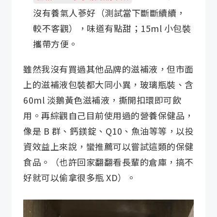
沒有養氣人蔘好（測試當下斷斷續續，
較不客觀），味道有點甜；15ml 小包裝
攜帶方便。
雖然我沒有買過其他品牌的滋補液，但市面
上的滋補液包裝都大同小異，玻璃瓶裝、含
60ml 淡鵝黃色滋補液，撕開扣環即可飲
用。再綜觀自己目前使用過的營養保健品，
像是 B 群、鈣鎂錠、Q10、魚油等等，以投
資效益上來說，蠻推薦可以嘗試這類的保健
食品。（也許回家翻翻看長輩的倉庫，搞不
好就可以偷拿很多瓶 XD）。