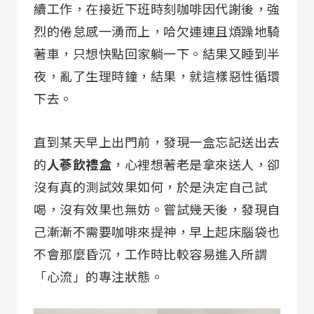
續工作，在接近下班時刻咖啡因代謝後，強
烈的倦怠感一湧而上，哈欠連連且煩躁地騎
著車，只想快點回家躺一下。結果又睡到半
夜，亂了生理時鐘，結果，就這樣惡性循環
下去。
直到某天早上出門前，發現一盒忘記送出去
的
人蔘飲禮盒
，心裡想著老是拿來送人，卻
沒有真的測試效果如何，於是決定自己試
喝，沒有效果也無妨。嘗試幾天後，發現自
己漸漸不需要咖啡來提神，早上起床腦袋也
不會那麼昏沉，工作時比較容易進入所謂
「心流」的專注狀態。