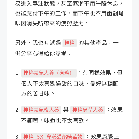
易進入專注狀態，甚至逐漸不用午睡休息，
也能應付下午的工作，而下午也不用面對咖
啡因消失所帶來的疲勞壓力。
另外，我也有試過
的其他產品，一
桂格
併分享心得給你參考：
：有同樣效果，但
桂格養氣人蔘（有糖）
個人不太喜歡過甜的口味，偏好無糖配
方的苦甘味。
與
：效果
桂格養氣蜜人蔘
桂格蟲草人蔘
不顯著，味道也不太喜歡。
：效果感覺上
桂格 5X 參蔘濃縮精華飲