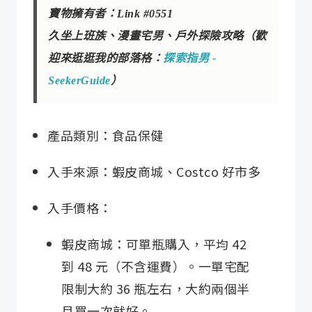
寶物擁有者：Link #0551

久坐上班族、漫畫宅男、戶外探險攻略（歡
迎來逛逛我的部落格：
探索指男 - 
SeekerGuide
）
產品類別：食品保健
入手來源：蝦皮商城、Costco 好市多
入手價格：
蝦皮商城：可單瓶購入，平均 42
到 48 元（不含運費）。一單宅配
限制大約 36 瓶左右，大約兩個半
月買一次就好。