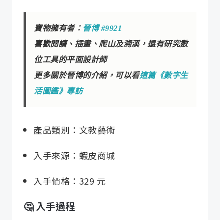
寶物擁有者：
晉博 #9921
喜歡閱讀、插畫、爬山及溯溪，還有研究數
位工具的平面設計師

更多關於晉博的介紹，可以看
這篇《數字生
活圖鑑》專訪
產品類別：文教藝術
入手來源：蝦皮商城
入手價格：329 元
🤔 入手過程