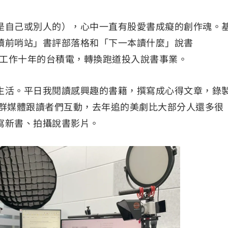
是自己或別人的），心中一直有股愛書成癡的創作魂。
讀前哨站」書評部落格和「下一本讀什麼」說書
時離開了工作十年的台積電，轉換跑道投入說書事業。
生活。平日我閱讀感興趣的書籍，撰寫成心得文章，錄
爾上社群媒體跟讀者們互動，去年追的美劇比大部分人還多很
寫新書、拍攝說書影片。