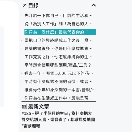
📌 目錄
先介紹一下你自己，目前的生活和工作？
從「為別人工作」到「為自己的人生做主」，是什麼樣的體驗？
你認為「做什麼」最能代表你的「生活品質」和證明自己活著？
當把自己的興趣變成工作之後，發生哪些好的、壞的改變呢？
要讀的書很多，你是用什麼標準來篩選和排序，哪些書優先讀？
工作充實之餘，你怎麼維持你的生活品質？
平時還會使用哪些應用/產品/工具？
過去一年，哪個 5,000 元以下的花費，對生活帶來最多正面影響？
平時有什麼與眾不同的習慣，或者朋友覺得很荒謬的愛好？
推薦你今年印象深刻的一本書/音樂/電影，為什麼喜歡？
你認為在生活或工作中，最能呈現出「Lifehacker」思維的一件事？
🆕 最新文章
給正在職場裡努力精進自己，渴望被看見的工作者一點建議？
#185 – 遲了半個月的生日 / 為什麼把大
想要更了解你的話，可以在哪個平台或是網站找到你？
課交給別人賣，還變貴了 / 巷導找房地圖
®️雷蒙週報