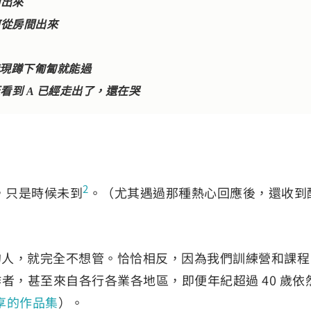
間出來
何從房間出來
發現蹲下匍匐就能過
看到 A 已經走出了，還在哭
2
，只是時候未到
。（尤其遇過那種熱心回應後，還收到
）
 經驗的人，就完全不想管。恰恰相反，因為我們訓練營和課程
的工作者，甚至來自各行各業各地區，即便年紀超過 40 歲依
享的作品集
）。