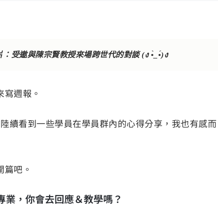
面照片：受邀與陳宗賢教授來場跨世代的對談 (ง •̀_•́)ง
來寫週報。
營週，陸續看到一些學員在學員群內的心得分享，我也有感而
開篇吧。
專業，你會去回應＆教學嗎？