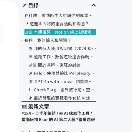
📌 目錄
在社群上看到陌生人討論你的專業，你會去回應＆教學嗎？
📍 這週＆即將的重要活動和消息？
🤝🏼 本期推薦：Notion 線上訓練營第九屆
這週，我的輸入和閱讀？
📕 我的個人使用說明書（2024 年版本）
💬 遠距工作、數位遊牧適合你嗎？3 個問題測驗、7 年實踐經驗分享
👶🏼 關於凍卵、凍胚的討論
🔎 Felo：使用體驗比 Perplexity 好的 AI 搜尋工具
✍🏼 GPT-4o with canvas 功能簡單解說
🔌 CheckPlug：國外旅行前，查詢充電轉換插頭網頁工具
🎵 最近發現的寶藏唱作女孩 Vicky 宣宣
🆕 最新文章
📹 SQL 十四分鐘速成影片，PAPAYA 大神又來了
#184 – 上半年總結 / 去 AI 味寫作工具 /
回顧・這一週思考和啟發
電腦玩物 Esor 的 AI 第二大腦 ®️雷蒙週報
本期週報相關的本站文章