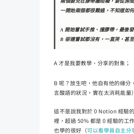
兩個嬰兒在膠帶牆阻礙，要從房
一開始兩個都很難過，不知道如
A 開始嘗試手推、撞膠帶，最後
B 卻連嘗試都沒有，一直哭，甚至
A 才是我要教學、分享的對象；
B 呢？放生吧，他自有他的緣分
言酸語的狀況，實在太消耗能量
這不是說我對於 0 Notion
裡，超過 50% 都是 0 經驗
也學的很好（
可以看學員自主分