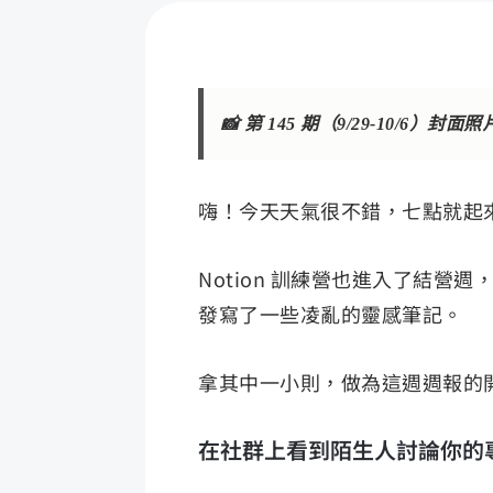
📸 第 145 期（9/29-10/6）封
嗨！今天天氣很不錯，七點就起
Notion 訓練營也進入了結
發寫了一些凌亂的靈感筆記。
拿其中一小則，做為這週週報的
在社群上看到陌生人討論你的