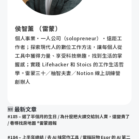
侯智薰 （雷蒙）
個人事業・一人公司（solopreneur）・遠距工
作者；探索現代人的數位工作方法，讓每個人從
工具中獲得力量、享受科技樂趣，找到生活的掌
握感；實踐 Lifehacker 和 Stoics 的工作生活哲
學。雷蒙三十／柚智夫妻／Notion 線上訓練營
創辦人
🆕 最新文章
#185 – 遲了半個月的生日 / 為什麼把大課交給別人賣，還變貴了
/ 巷導找房地圖 ®️雷蒙週報
#184 – 上半年總結 / 去 AI 味寫作工具 / 電腦玩物 Esor 的 AI 第二