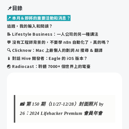
📌目錄
📍 本月＆即將的重要活動和消息？
這週，我的輸入和閱讀？
📝 Lifestyle Business：一人公司的另一種講法
💬 沒有工程師背景的，不要學 n8n 自動化了，真的嗎？
🔍 Clicknow：Mac 上最懶人的劃詞 AI 搜尋 & 翻譯
📱 對話 Hive 開發者：Eagle 的 iOS 版本？
🌏 Radiocast：聆聽 7000+ 個世界上的電臺
🧧 Imagen 3：AI 生成寶可夢拜年圖
💡 自動化工具怎麼選：Zapier 入門，量大進階用 n8n
🏠 智能宅開箱：裝潢規劃教科書
👍🏼 與 AI 協作的核心原則和案例，看這部影片足夠了
📸 第 150 期（11/27-12/28）封面照片 by 
回顧・去年的重要復盤和思考
26：2024 Lifehacker Premium 會員年會
本期週報相關的本站文章