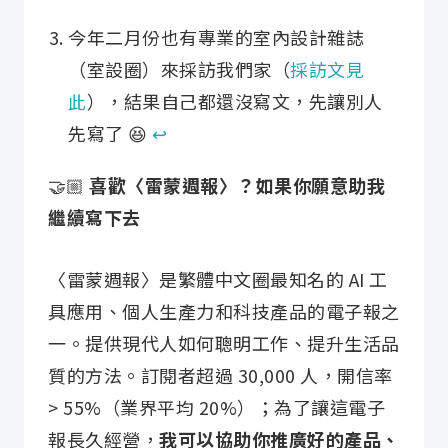
今年二月份也有專業的室內設計雜誌
（室設圈）來採訪我們家（
採訪文見
此
），結果自己都還沒寫文，先讓別人
先寫了 😆
↩︎
🤝🏼
喜歡〈雷蒙週報〉？如果你願意助我
繼續寫下去
〈雷蒙週報〉是繁體中文圈最知名的 AI 工
具應用、個人生產力和科技產品的電子報之
一。提供現代人如何聰明工作、提升生活品
質的方法。訂閱者超過 30,000 人，開信率
> 55%（業界平均 20%）；為了讓這電子
報長久經營，
我可以協助你推廣好的產品、