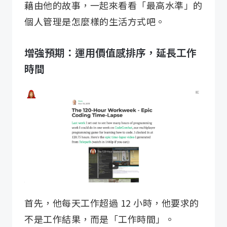
藉由他的故事，一起來看看「最高水準」的
個人管理是怎麼樣的生活方式吧。
增強預期：運用價值感排序，延長工作
時間
首先，他每天工作超過 12 小時，他要求的
不是工作結果，而是「工作時間」。