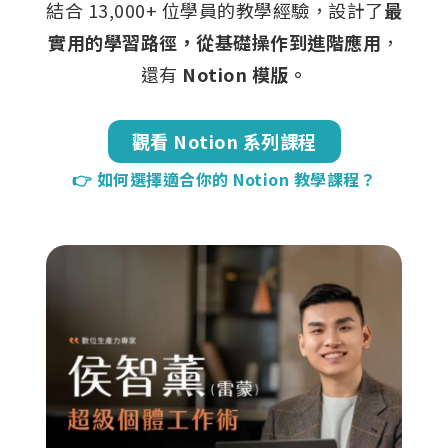
結合 13,000+ 位學員的教學經驗，設計了
最
實用的學習路徑，從基礎操作到進階應用
，
還有
Notion 模版。
觀看 Notion 系列課程
👉 如何選擇適合你的 Notion 教學課程？