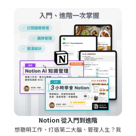
Notion 從入門到進階
想聰明工作、打造第二大腦、管理人生？我