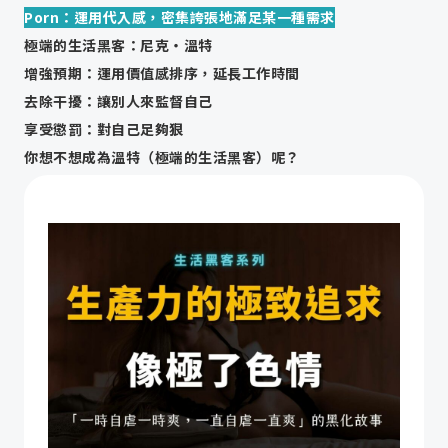
Porn：運用代入感，密集誇張地滿足某一種需求
極端的生活黑客：尼克・溫特
增強預期：運用價值感排序，延長工作時間
去除干擾：讓別人來監督自己
享受懲罰：對自己足夠狠
你想不想成為溫特（極端的生活黑客）呢？