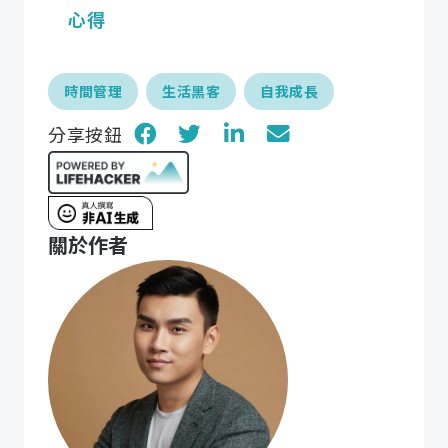
心得
時間管理
生活黑客
自我成長
分享按鈕
關於作者