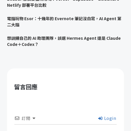
Netlify 部署平台比較
電腦玩物 Esor：十幾年的 Evernote 筆記沒白寫，AI Agent 第
二大腦
想訓練自己的 AI 助理團隊，該選 Hermes Agent 還是 Claude
Code＋Codex？
留言回應
訂閱
Login