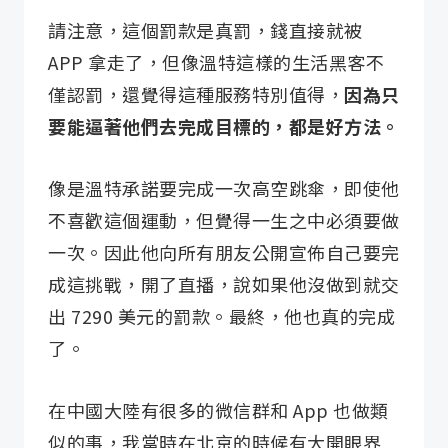
請注意，這個罰款是真罰，錢直接就被
APP 拿走了，但像溫特這樣的生活黑客不
僅認罰，還覺得這種服務特別值得，
因為只
要能逼著他們去完成目標的，都是好方法。
像是溫特承諾要完成一次高空跳傘，即使他
不喜歡這個運動，但覺得一生之中必須要做
一次。因此他向所有朋友公開宣佈自己要完
成這挑戰，開了直播，說如果他沒做到就交
出 7290 美元的罰款。最終，他也真的完成
了。
在中國大陸有很多的微信群和 App 也做類
似的事，我當時在北京的時候有大開眼界