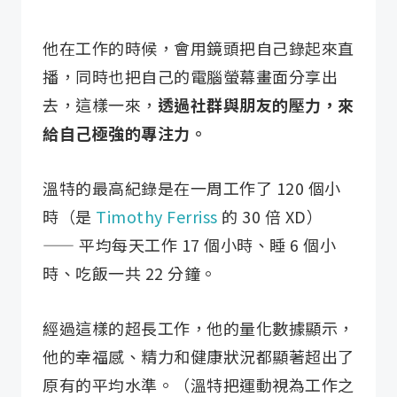
他在工作的時候，會用鏡頭把自己錄起來直
播，同時也把自己的電腦螢幕畫面分享出
去，這樣一來，
透過社群與朋友的壓力，來
給自己極強的專注力。
溫特的最高紀錄是在一周工作了 120 個小
時（是
Timothy Ferriss
的 30 倍 XD）
—— 平均每天工作 17 個小時、睡 6 個小
時、吃飯一共 22 分鐘。
經過這樣的超長工作，他的量化數據顯示，
他的幸福感、精力和健康狀況都顯著超出了
原有的平均水準。（溫特把運動視為工作之