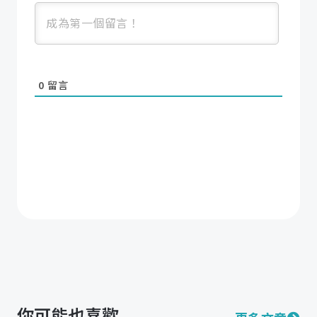
0
留言
你可能也喜歡