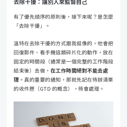
去除干擾：讓別人來監督自己
有了優先順序的原則後，接下來呢？是怎麼
「去除干擾」。
溫特在去除干擾的方式跟我挺像的，他會把
回復郵件、看手機這類碎片化的動作，放在
固定的時間段（通常是一個完整的工作階段
結束後）去做，
在工作時間絕對不能去處
理
。真的重要的通知，那就先記在待辦清單
的收件匣（GTD 的概念），待會處理。