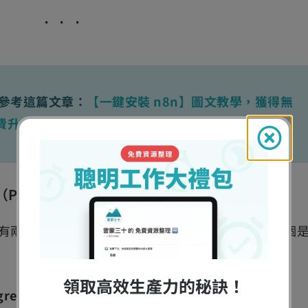
先參考這篇文章：
【一鍵安裝 n8n】圖文教學，獲得無
費升級企業版功能
stgreSQL）
有兩個項目，一個是資料庫（PostgreSQL），另一個
領取高效生產力的秘訣！
reSQL）
，推薦可以開啟
每天固定時間自動備份
。