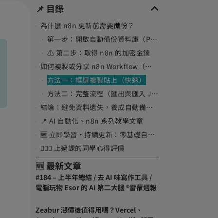
📌 目錄
為什麼 n8n 更新前需要備份？
第一步：開啟自動備份資料庫（PostgreSQL）
⚠️ 第二步：取得 n8n 的加密金鑰
如何複製或分享 n8n Workflow（工作流）？
方法一：框選複製貼上（快速）
方法二：完整流程（匯出與匯入 JSON）
結論：避免資料遺失，養成自動備份習慣
📍 AI 自動化、n8n 系列教學文章
🆕 立即學習・持續更新：零基礎自動化入門課
🙋🏼‍♂️ 上過課的同學心得評價
🆕 最新文章
#184 – 上半年總結 / 去 AI 味寫作工具 /
電腦玩物 Esor 的 AI 第二大腦 ®️雷蒙週報
Zeabur 漲價後值得用嗎？Vercel、