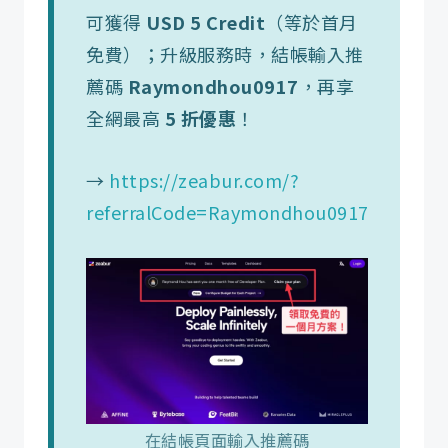
可獲得
USD 5 Credit
（等於首月
免費）；升級服務時，結帳輸入推
薦碼
Raymondhou0917
，再享
全網最高
5 折優惠
！
→
https://zeabur.com/?
referralCode=Raymondhou0917
在結帳頁面輸入推薦碼