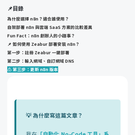
📌目錄
為什麼選擇 n8n？適合誰使用？
自架部署 n8n 與雲端 SaaS 方案的比較差異
Fun Fact：n8n 創辦人的小趣事？
📌 如何使用 Zeabur 部署安裝 n8n？
第一步：註冊 Zeabur 一鍵部署
第二步：輸入網域、自訂網域 DNS
⚠️ 第三步：更新 n8n 版本
第四步：註冊 n8n 帳號
🎁 限時福利！n8n 免費解鎖，原付費升級版功能
n8n 相關資源
我目前有哪些 n8n 應用？
📍 AI 自動化、n8n 系列教學文章
💡 為什麼寫這篇文章？
🆕 持續更新的｜零基礎自動化入門課
🙋🏼‍♂️ 上過課的同學心得評價
我在
「自動化 No-Code 工具」系