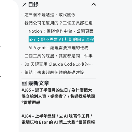
📌 目錄
這三個不是遞進、取代關係
我們公司怎麼用的？三個工具都在跑
Notion：團隊協作中台、公開頁面
n8n：跑不需要 AI 判斷的固定流程
，
AI Agent：處理需要推理的任務
三個工具的底層，其實都是同一件事
30 天認真用 Claude Code 之後的心得
總結：未來超級個體的基礎建設
很
🆕 最新文章
#185 – 遲了半個月的生日 / 為什麼把大
課交給別人賣，還變貴了 / 巷導找房地圖
®️雷蒙週報
#184 – 上半年總結 / 去 AI 味寫作工具 /
電腦玩物 Esor 的 AI 第二大腦 ®️雷蒙週報