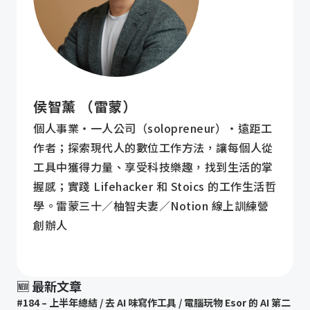
侯智薰 （雷蒙）
個人事業・一人公司（solopreneur）・遠距工
作者；探索現代人的數位工作方法，讓每個人從
工具中獲得力量、享受科技樂趣，找到生活的掌
握感；實踐 Lifehacker 和 Stoics 的工作生活哲
學。雷蒙三十／柚智夫妻／Notion 線上訓練營
創辦人
🆕 最新文章
#184 – 上半年總結 / 去 AI 味寫作工具 / 電腦玩物 Esor 的 AI 第二