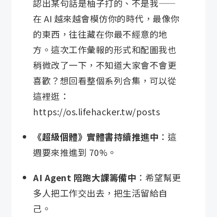
認出某句話是柚子打的、不是我——
在 AI 越來越會模仿你的時代，最像你
的東西，往往藏在你最不經意的地
方。這次工作彙報的形式和配圖我也
稍微改了一下，不知道大家會不會更
喜歡？想回看整個系列合集，可以從
這裡逛：
https://os.lifehacker.tw/posts
《超級個體》實體書持續推進中
：這
週要來推進到 70%。
AI Agent 陪跑大課籌備中
：希望幫更
多人把工作交出去，把生活留給自
己。