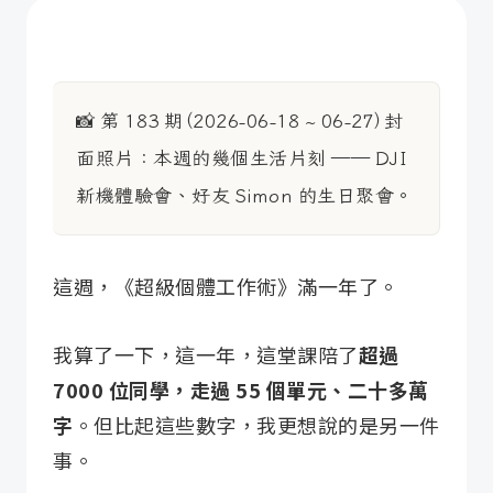
🤖 管理學員社群，6 分鐘解決過去半天的工作量+
🎙️ 上週 AI Agent 迷你課 QA 直播回顧+
—過往的這一天，好內容回顧—
📸 第 183 期（2026-06-18 ~ 06-27）封
面照片：本週的幾個生活片刻 —— DJI 
新機體驗會、好友 Simon 的生日聚會。
這週，《超級個體工作術》滿一年了。
我算了一下，這一年，這堂課陪了
超過
7000 位同學，走過 55 個單元、二十多萬
字
。但比起這些數字，我更想說的是另一件
事。