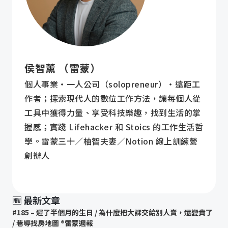
侯智薰 （雷蒙）
個人事業・一人公司（solopreneur）・遠距工
作者；探索現代人的數位工作方法，讓每個人從
工具中獲得力量、享受科技樂趣，找到生活的掌
握感；實踐 Lifehacker 和 Stoics 的工作生活哲
學。雷蒙三十／柚智夫妻／Notion 線上訓練營
創辦人
🆕 最新文章
#185 – 遲了半個月的生日 / 為什麼把大課交給別人賣，還變貴了
/ 巷導找房地圖 ®️雷蒙週報