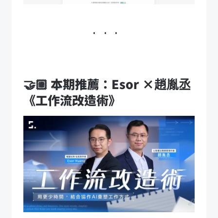
🤝🏼 本期推薦：Esor ×趙胤丞
《工作流改造術》