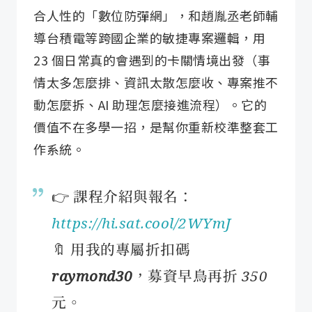
合人性的「數位防彈網」，和趙胤丞老師輔
導台積電等跨國企業的敏捷專案邏輯，用
23 個日常真的會遇到的卡關情境出發（事
情太多怎麼排、資訊太散怎麼收、專案推不
動怎麼拆、AI 助理怎麼接進流程）。它的
價值不在多學一招，是幫你重新校準整套工
作系統。
👉 課程介紹與報名：
https://hi.sat.cool/2WYmJ
🔖 用我的專屬折扣碼
raymond30
，募資早鳥再折 350
元。