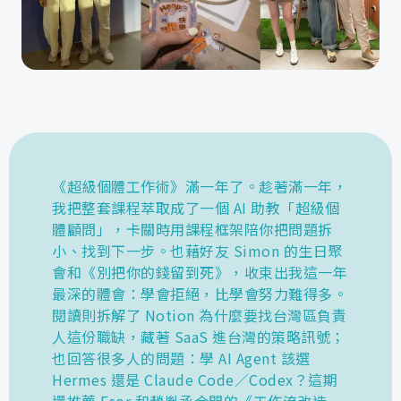
《超級個體工作術》滿一年了。趁著滿一年，
我把整套課程萃取成了一個 AI 助教「超級個
體顧問」，卡關時用課程框架陪你把問題拆
小、找到下一步。也藉好友 Simon 的生日聚
會和《別把你的錢留到死》，收束出我這一年
最深的體會：學會拒絕，比學會努力難得多。
閱讀則拆解了 Notion 為什麼要找台灣區負責
人這份職缺，藏著 SaaS 進台灣的策略訊號；
也回答很多人的問題：學 AI Agent 該選
Hermes 還是 Claude Code／Codex？這期
還推薦 Esor 和趙胤丞合開的《工作流改造