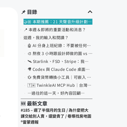
📌 目錄
🤝🏼 本期推薦：21 天聲音升級計劃｜小虎老師（羅鈞鴻）
📍 本週＆即將的重要活動和消息？
這週，我的輸入和閱讀？
🤖 AI 分身上班紀錄：不要被任何一家 AI 公司綁死+
🎨 熬夜 3 小時跟設計師做的圖 vs ChatGPT image 2 一分鐘出的圖+
🛰️ Starlink、FSD、Stripe：我希望台灣能盡快有的基礎設施+
🎥 Codex 與 Claude Code 桌面版教學影片：AI 剪輯影片應用+
💱 免費貨幣轉換小工具｜可嵌入 Notion / 網頁+
🇹🇼 TwinkleAI MCP Hub｜台灣全量政府開放資料的 MCP 入口+
—過往的這一天，好內容回顧—
🆕 最新文章
#185 – 遲了半個月的生日 / 為什麼把大
把
課交給別人賣，還變貴了 / 巷導找房地圖
®️雷蒙週報