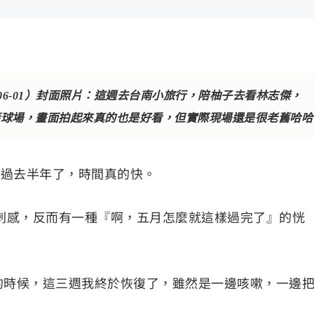
 ~ 2026-06-01）封面照片：這週去台南小旅行，陪柚子去看林志傑，
籃球場，畫面拍起來真的也是好看，但實際現場還是很老舊哈哈
然要過去半年了，時間真的快。
刺感，反而有一種『啊，五月怎麼就這樣過完了』的恍
爬起的時候，這三週我終於恢復了，雖然是一邊咳嗽，一邊