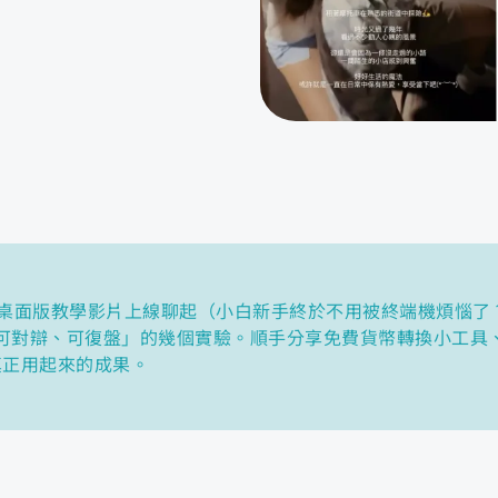
e Code 桌面版教學影片上線聊起（小白新手終於不用被終端機煩惱
移、可對辯、可復盤」的幾個實驗。順手分享免費貨幣轉換小工具、
t 真正用起來的成果。