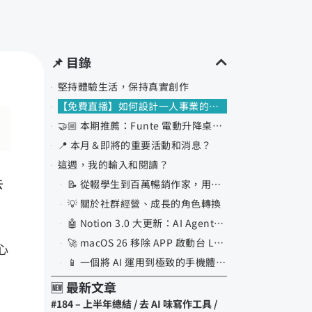
📌 目錄
堅持體驗生活，保持真實創作
【免費直播】如何設計一人事業的付費社群 ft. 閱讀前哨站瓦基
🤝🏼 本期推薦：Funte 電動升降桌＆ Steelcase 人體工學椅團購優惠
📍 本月＆即將的重要活動和消息？
這週，我的輸入和閱讀？
去
📝 從輟學生到百萬暢銷作家，用卡片筆記法建立斯多葛內容帝國｜超級個體案例
💡 關於社群經營、成長的角色轉換
🤖 Notion 3.0 大更新：AI Agents＆資料庫權限
🚀 macOS 26 移除 APP 啟動台 Launchpad 後，怎麼辦？
心
📱 一個將 AI 運用到極致的手機體驗，是怎麼樣的？
🆕 最新文章
#184 – 上半年總結 / 去 AI 味寫作工具 /