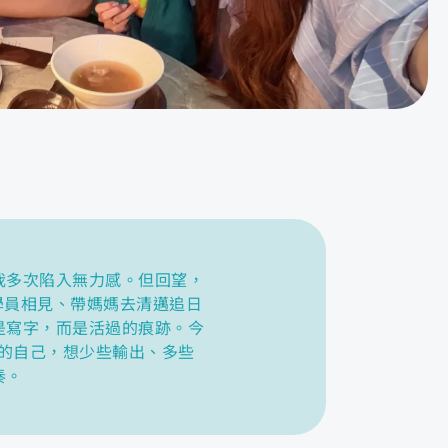
我多次陷入無力感。但回望，
 學員相見、帶媽媽去清邁追日
是寫字，而是活過的痕跡。今
歲的自己，想少些輸出、多些
奏。