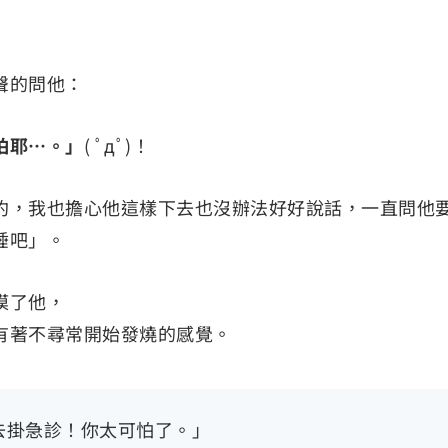
聲的問他：
怕耶⋯。」
( ﾟдﾟ)！
約，我也擔心他這樣下去也沒辦法好好說話，一直問他
睡吧」。
摸了他，
有著不尋常開始發燒的感覺。
去掛急診！你太可怕了。」