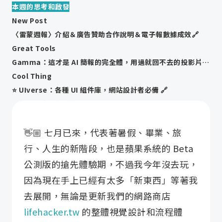
本週的思考和啟發
New Post
〈雷蒙週報〉介紹＆廣告贊助合作說明＆電子報數據成效🔗
Great Tools
Gamma：這才是 AI 簡報的完全體，用過就回不去的投影片工具 🔗
Cool Thing
⭐️ UIverse：各種 UI 組件庫，網站設計者必備 🔗
 Apple 產品使用技巧筆記 🔗
👋🏼 七月已來，代表著暑假、畢業、旅
行、人生的新階段，也是蘋果系統的 Beta
公測版的搶先體驗期，不過我今年沒去玩，
因為現在手上已經有太多「新東西」等著我
去展開，無論是更新我們的網路商店
lifehacker.tw
的整體視覺設計和流程體