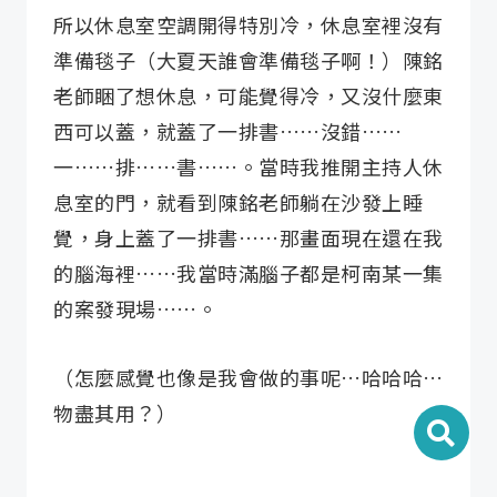
所以休息室空調開得特別冷，休息室裡沒有
準備毯子（大夏天誰會準備毯子啊！）陳銘
老師睏了想休息，可能覺得冷，又沒什麼東
西可以蓋，就蓋了一排書……沒錯……
一……排……書……。當時我推開主持人休
息室的門，就看到陳銘老師躺在沙發上睡
覺，身上蓋了一排書……那畫面現在還在我
的腦海裡……我當時滿腦子都是柯南某一集
的案發現場……。
（怎麼感覺也像是我會做的事呢…哈哈哈…
物盡其用？）