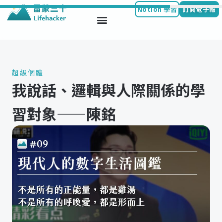
Notion 學習
訂閱電子報
Skip
to
content
超級個體
我說話、邏輯與人際關係的學
習對象——陳銘