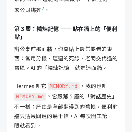
2
家公司綁死
。
第 3 層：精煉記憶 —— 貼在牆上的「便利
貼」
辦公桌前那面牆，你會貼上最常要看的東
西：常用分機、這週的死線、老闆交代過的
雷區。AI 的「精煉記憶」就是這面牆。
Hermes 叫它
，我的也叫
MEMORY.md
。它跟第 5 層的「對話歷史」
MEMORY.md
不一樣：歷史是全部翻得到的舊帳，便利貼
牆只貼最關鍵的幾十條，AI 每次開工第一
眼就看到。