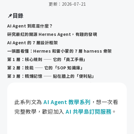
更新：
2026-07-21
📌目錄
AI Agent 到底是什麼？
研究最紅的開源 Hermes Agent，有趣的發現
AI Agent 的 7 層設計框架
一張圖看懂：Hermes 和雷小蒙的 7 層 harness 骨架
第 1 層：核心規則 —— 它的「員工手冊」
第 2 層：技能 —— 它的「SOP 知識庫」
第 3 層：精煉記憶 —— 貼在牆上的「便利貼」
第 4 層：使用者畫像 —— 它對「你」的認識
第 5 層：對話歷史 —— 翻得到的「工作日誌」
此系列文為
AI Agent 教學系列
，想一次看
第 6 層：生命週期自動化 —— 不用想的「反射動作」
第 7 層：多平台門面 —— 到處找得到它的「對外窗口」
完整教學，歡迎加入
AI 共學島訂閱服務
。
這套「骨架」，業界叫 harness：模型是馬，harness 才是那套馬具
想養一個自己的 AI 助理？別被七層嚇到，先從一份 CLAUDE.md 開始