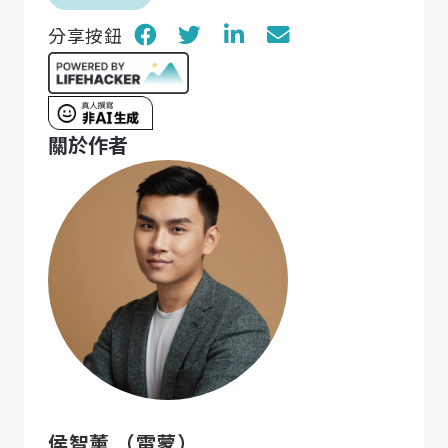
分享按鈕
關於作者
侯智薰 （雷蒙）