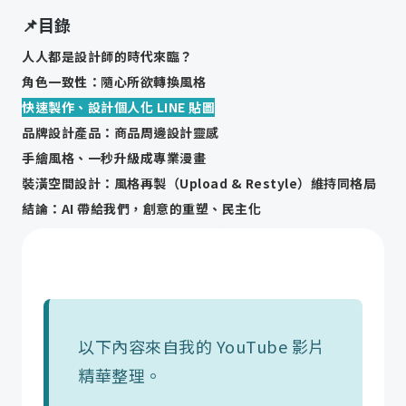
📌目錄
人人都是設計師的時代來臨？
角色一致性：隨心所欲轉換風格
快速製作、設計個人化 LINE 貼圖
品牌設計產品：商品周邊設計靈感
手繪風格、一秒升級成專業漫畫
裝潢空間設計：風格再製（Upload & Restyle）維持同格局
結論：AI 帶給我們，創意的重塑、民主化
全新升級 🚀 ChatGPT 從入門到精通的使用教學，打造你的專屬 AI 助理
💬 學員心得＆評價，看看他們上完課的收穫：
以下內容來自我的 YouTube 影片
精華整理。